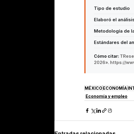
Tipo de estudio
Elaboró el análisi
Metodología de l
Estándares del an
Cómo citar:
TResea
2026». https://ww
MÉXICO
ECONOMÍA
IN
Economía y empleo
Entradas relacionadas