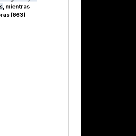
es
, mientras 
ras (663) 