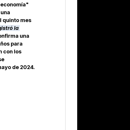
a economía" 
 una 
l quinto mes 
istró la 
confirma una 
años para 
 con los 
e 
mayo de 2024.