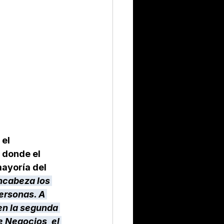
el 
 donde el 
ayoría del 
ncabeza los 
ersonas. A 
 en la segunda 
 Negocios, el 