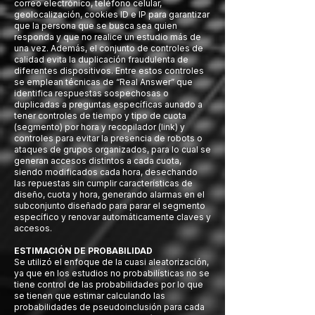
correo electrónico, teléfono celular,
geolocalización, cookies ID e IP para garantizar
que la persona que se busca sea quien
responda y que no realice un estudio más de
una vez. Además, el conjunto de controles de
calidad evita la duplicación fraudulenta de
diferentes dispositivos. Entre estos controles
se emplean técnicas de “Real Answer” que
identifica respuestas sospechosas o
duplicadas a preguntas específicas aunado a
tener controles de tiempo y tipo de cuota
(segmento) por hora y recopilador (link) y
controles para evitar la presencia de robots o
ataques de grupos organizados, para lo cual se
generan accesos distintos a cada cuota,
siendo modificados cada hora, desechando
las repuestas sin cumplir características de
diseño, cuota y hora, generando alarmas en el
subconjunto diseñado para parar el segmento
específico y renovar automáticamente claves y
accesos.
ESTIMACIÓN DE PROBABILIDAD
Se utilizó el enfoque de la cuasi aleatorización,
ya que en los estudios no probabilísticas no se
tiene control de las probabilidades por lo que
se tienen que estimar calculando las
probabilidades de pseudoinclusión para cada