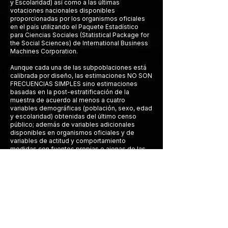
y Escolaridad) así como a las últimas
votaciones nacionales disponibles
proporcionadas por los organismos oficiales
en el país utilizando el Paquete Estadístico
para Ciencias Sociales (Statistical Package for
the Social Sciences) de International Business
Machines Corporation.
Aunque cada una de las subpoblaciones está
calibrada por diseño, las estimaciones NO SON
FRECUENCIAS SIMPLES sino estimaciones
basadas en la post-estratificación de la
muestra de acuerdo al menos a cuatro
variables demográficas (población, sexo, edad
y escolaridad) obtenidas del último censo
público; además de variables adicionales
disponibles en organismos oficiales y de
variables de actitud y comportamiento
medidas con fuentes propias o ajenas de las
que se tiene certeza.
TResearch se ha apegado al
Código
Internacional ICC
/
ESOMAR
para la práctica
de la Investigación de Mercados, Opinión y
Social y del Análisis de Datos y a las
28
preguntas de ESOMAR
para ayudar al
investigador en la compra de muestras online,
además del
Código
de Ética
y Prácticas