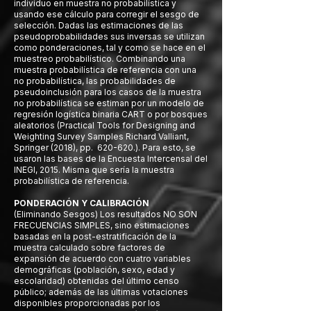
individuo en muestra no probabilística y
usando ese cálculo para corregir el sesgo de
selección. Dadas las estimaciones de las
pseudoprobabilidades sus inversas se utilizan
como ponderaciones, tal y como se hace en el
muestreo probabilístico. Combinando una
muestra probabilística de referencia con una
no probabilística, las probabilidades de
pseudoinclusión para los casos de la muestra
no probabilística se estiman por un modelo de
regresión logística binaria CART o por bosques
aleatorios (Practical Tools for Designing and
Weighting Survey Samples Richard Valliant,
Springer (2018), pp. 620-620.). Para esto, se
usaron las bases de la Encuesta Intercensal del
INEGI, 2015. Misma que sería la muestra
probabilística de referencia.
PONDERACIÓN Y CALIBRACIÓN
(Eliminando Sesgos) Los resultados NO SON
FRECUENCIAS SIMPLES, sino estimaciones
basadas en la post-estratificación de la
muestra calculado sobre factores de
expansión de acuerdo con cuatro variables
demográficas (población, sexo, edad y
escolaridad) obtenidas del último censo
público; además de las últimas votaciones
disponibles proporcionadas por los