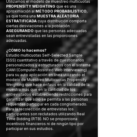
Utilizamos el modelo de muestreo multicuotas
PROPENSITY WEIGHTING
que es una
aproximación al
MÉTODO PROBABILÍSTICO
,
ya que toma una
MUESTRA ALEATORIA
ESTRATIFICADA
cuya distribución comporta
ciertas desviaciones a la población
ASEGURANDO
que las personas adecuadas
sean entrevistadas en las proporciones
adecuadas.
¿CÓMO lo hacemos?
Estudio multicuotas Self-Selected Sample
(SSS) cuantitativo a través de cuestionarios
personalizados y estructurados con el sistema
CAWI (Computer-Assisted Web Interviewing)
para su auto aplicación en línea utilizando el
modelo de Muestreo Multicuotas Propensity
Weighting que hace énfasis en la calidad de la
muestra más que en la cantidad de los
entrevistados estableciendo restricciones para
garantizar que sólo se permita a las personas
requeridas participar en cada conglomerado.
Para la recolección de entrevistas los
participantes son reclutados utilizando Real
Time Bidding (RTB). NO se proporciona
incentivos financieros ni de ningún tipo por
participar en sus estudios.