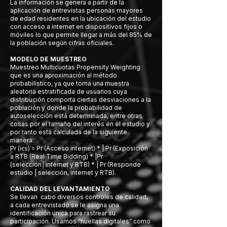
La información se genera a partir de la
aplicación de entrevistas personas mayores
de edad residentes en la ubicación del estudio
con acceso a internet en dispositivos fijos o
móviles lo que permite llegar a más del 85% de
la población según cifras oficiales.
MODELO DE MUESTREO
Muestreo Multicuotas Propensity Weighting
que es una aproximación al método
probabilístico, ya que toma una muestra
aleatoria estratificada de usuarios cuya
distribución comporta ciertas desviaciones a la
población y donde la probabilidad de
autoselección está determinada, entre otras
cosas por el tamaño del interés en el estudio y
por tanto está calculada de la siguiente
manera:
Pr (iϵs) = Pr (Acceso internet) * | Pr (Exposición
a RTB (Real Time Bidding) * |Pr
(selección│internet y RTB) * | Pr (Responde
estudio | selección, internet y RTB).
CALIDAD DEL LEVANTAMIENTO
Se llevan cabo diversos controles de calidad,
a cada entrevistado se le asigna una
identificación única para rastrear su
participación. Usamos “huellas digitales” como