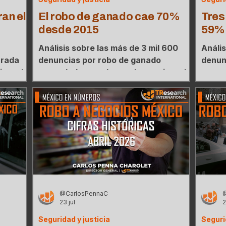
an el
El robo de ganado cae 70%
Tres
desde 2015
59% 
Análisis sobre las más de 3 mil 600
Anális
arada
denuncias por robo de ganado
denunc
o y el
acumuladas en el actual sexenio y el
acumul
tres
mapa de concentración donde tres
mapa 
 casos.
estados agrupan el 28% de los casos.
estad
@CarlosPennaC
23 jul
2
Seguridad y justicia
Seguri