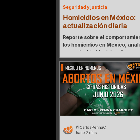
Seguridad y justicia
Homicidios en México:
actualización diaria
Reporte sobre el comportamie
los homicidios en México, anal
su evolución histórica, fuente
oficiales de medición y el map
concentración regional. Al 06 
agosto 2026.
@CarlosPennaC
hace 2 días