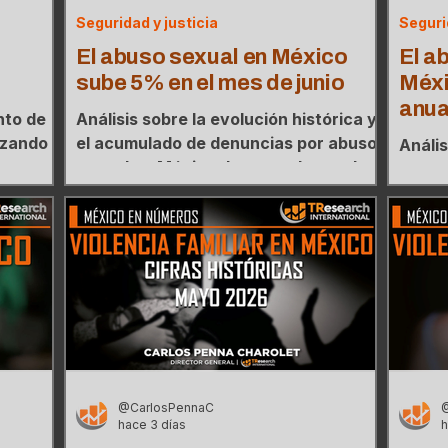
Seguridad y justicia
Seguri
El abuso sexual en México
El a
sube 5% en el mes de junio
Méxi
anua
nto de
Análisis sobre la evolución histórica y
izando
el acumulado de denuncias por abuso
Anális
s
sexual en México durante el actual
el ac
a de
sexenio, evaluando la tendencia
de co
de
reciente frente al pico récord de
actual
2023.
récor
@CarlosPennaC
hace 3 días
h