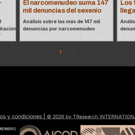
·
El narcomenudeo suma 147
Los 
mil denuncias del sexenio
llega
l
Análisis sobre las más de 147 mil
Anális
itación
denuncias por narcomenudeo
denun
o y el
acumuladas en el actual sexenio y el
el act
tres
mapa de concentración donde tres
conce
 casos.
estados agrupan el 38% de los casos.
estad
1
2
os y condiciones
|
© 2026 by TResearch INTERNATION
MIEMBRO