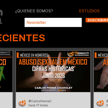
¿QUIENES SOMOS?
ESTUDIOS
SUSCRIBIR
ECIENTES
@CarlosPennaC
hace 17 horas
h