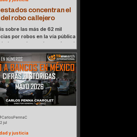
 estados concentran el
del robo callejero
is sobre las más de 62 mil
ias por robos en la vía pública
adas en el actual sexenio y el
de concentración donde tres
os agrupan el 59% de los casos.
@CarlosPennaC
2 jul
dad y justicia