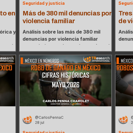
Seguridad y justicia
Seguri
to en
Más de 380 mil denuncias por
Tres
violencia familiar
de v
órica y
Análisis sobre las más de 380 mil
Anális
r
denuncias por violencia familiar
denun
actual
acumuladas en el actual sexenio y el
acumul
ord
mapa de concentración donde tres
mapa 
estados agrupan el 30% de los casos.
estad
@CarlosPennaC
28 jul
2
Seguridad y justicia
Seguri