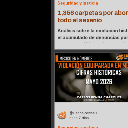
Seguridad y justicia
1,356 carpetas por abor
todo el sexenio
Análisis sobre la evolución hist
el acumulado de denuncias po
abortos en México durante el 
sexenio, evaluando el pico réc
alcanzado en el año 2025.
@CarlosPennaC
hace 7 días
Seguridad y justicia