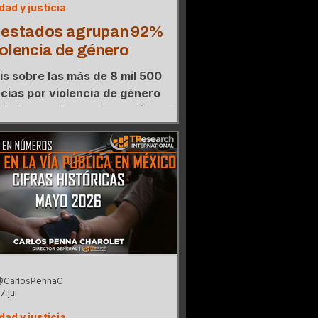
dad y justicia
 estados agrupan 92%
iolencia de género
is sobre las más de 8 mil 500
cias por violencia de género
adas en el actual sexenio y el
de concentración donde tres
os agrupan el 92% de los casos.
@CarlosPennaC
7 jul
dad y justicia