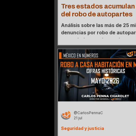
Tres estados acumulan
del robo de autopartes
Análisis sobre las más de 25 mi
denuncias por robo de autopa
acumuladas en el actual sexeni
mapa de concentración donde 
estados agrupan el 76% de los
@CarlosPennaC
21 jul
Seguridad y justicia