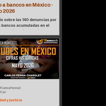
 a bancos en México ·
o 2026
is sobre las 140 denuncias por
a bancos acumuladas en el
l sexenio y el mapa de
ntración donde tres estados
an el 35% de los casos.
@CarlosPennaC
0 jul
dad y justicia