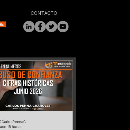
CONTACTO
SE
@CarlosPennaC
ace 18 horas