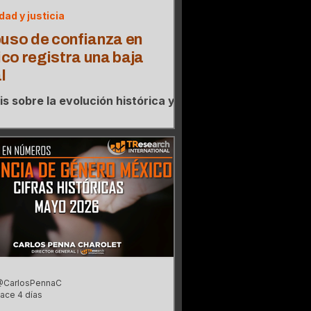
dad y justicia
buso de confianza en
co registra una baja
l
is sobre la evolución histórica y
umulado de denuncias por abuso
nfianza en México durante el
 sexenio, evaluando el pico
d alcanzado en el año 2025.
@CarlosPennaC
ace 4 días