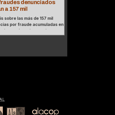
fraudes denunciados
n a 157 mil
is sobre las más de 157 mil
cias por fraude acumuladas en
ual sexenio y el mapa de
ntración regional donde tres
os agrupan el 44% de los casos.
AL