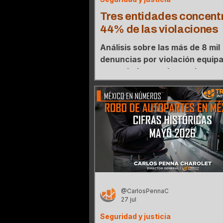
Tres entidades concentr
44% de las violaciones
Análisis sobre las más de 8 mil
denuncias por violación equip
acumuladas en el actual sexeni
mapa de concentración donde 
estados agrupan el 44% de los
@CarlosPennaC
27 jul
Seguridad y justicia