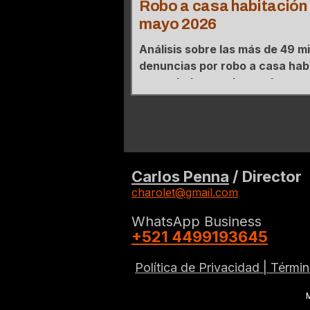
Robo a casa habitación 
mayo 2026
Análisis sobre las más de 49 mi
denuncias por robo a casa hab
acumuladas en el actual sexeni
mapa de concentración donde 
estados agrupan el 27% de los
Carlos Penna
/ Director
charolet@gmail.com
WhatsApp Business
+521 4499193645
Política de Privacidad |
Términ