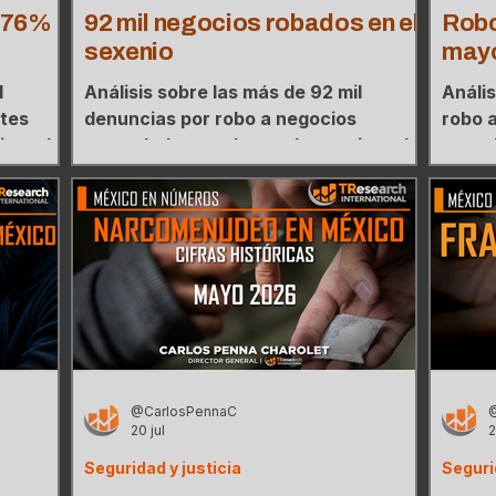
 76%
92 mil negocios robados en el
Robo
sexenio
may
l
Análisis sobre las más de 92 mil
Anális
rtes
denuncias por robo a negocios
robo 
o y el
acumuladas en el actual sexenio y el
actua
tres
mapa de concentración donde tres
conce
 casos.
estados agrupan el 42% de los casos.
agrup
@CarlosPennaC
20 jul
2
Seguridad y justicia
Seguri