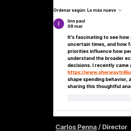
Trabajadores afiliados al
Ordenar según:
Lo más nuevo
IMSS · junio 2026
linn paul
09 mar
It’s fascinating to see ho
uncertain times, and how fa
priorities influence how pe
understand the broader eco
decisions. I recently came 
https://www.sherwaytrilli
shape spending behavior, a
sharing this thoughtful ana
Me gusta
Reacciona
Carlos Penna
/ Director