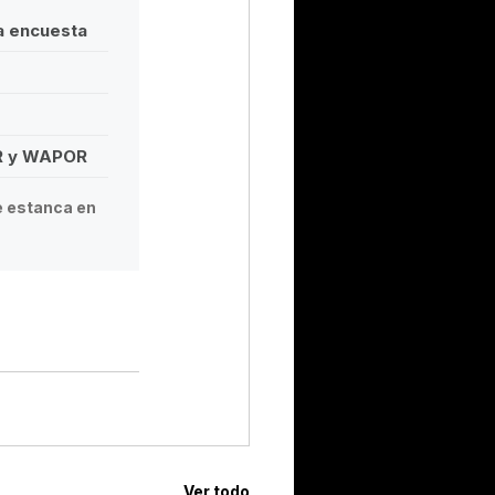
na encuesta
R y WAPOR
e estanca en
6
Ver todo