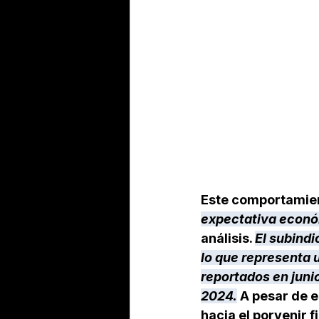
Este comportamien
expectativa econó
análisis. 
El subindi
lo que representa u
reportados en juni
2024.
 A pesar de e
hacia el porvenir f