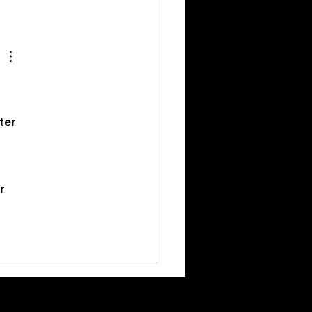
ter 
 
r 