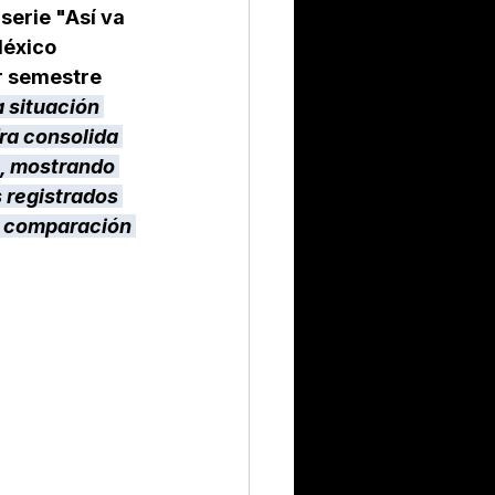
serie "Así va 
éxico 
r semestre 
 situación 
ra consolida 
o, mostrando 
 registrados 
n comparación 