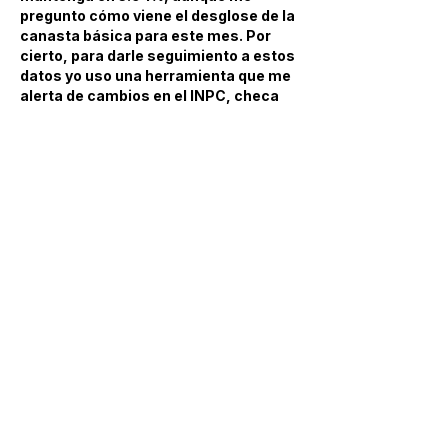
pregunto cómo viene el desglose de la 
canasta básica para este mes. Por 
cierto, para darle seguimiento a estos 
datos yo uso una herramienta que me 
alerta de cambios en el INPC, checa 
esta página. 
https://printables.cloud
Me gusta
Reaccionar
Sexto Echeverri
hace 2 días
Que buena noticia que la inflación se 
consolide en 3.94%, aunque será 
interesante ver el desglose por 
componentes para saber si la 
estabilidad es generalizada o solo en 
algunos rubros. Para darle 
seguimiento puntual a estos datos, he 
estado usando una herramienta que 
me arroja las cifras 
desestacionalizadas al instante, 