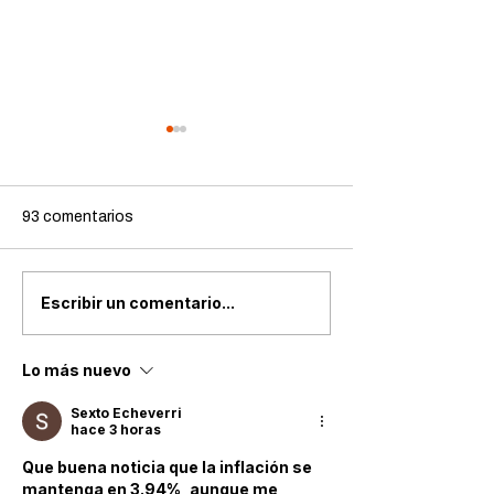
93 comentarios
Tarjetas de crédito en
Récord en los re
Escribir un comentario...
México: Récord de
AFORE por des
plásticos vigentes
Lo más nuevo
Sexto Echeverri
hace 3 horas
Que buena noticia que la inflación se 
mantenga en 3.94%, aunque me 