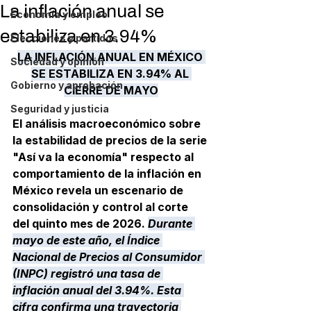
La inflación anual se
Economía y empleo
estabiliza en 3.94%
Elecciones y partidos
LA INFLACIÓN ANUAL EN MÉXICO 
Sociedad y opinión
SE ESTABILIZA EN 3.94% AL 
Gobierno y aprobación
CIERRE DE MAYO
Seguridad y justicia
El análisis macroeconómico sobre 
la estabilidad de precios de la serie 
"Así va la economía" respecto al 
comportamiento de la 
inflación en 
México
 revela un escenario de 
consolidación y control al corte 
del quinto mes de 2026. 
Durante 
mayo de este año, el 
Índice 
Nacional de Precios al Consumidor 
(INPC)
 registró una tasa de 
inflación anual del 3.94%. Esta 
cifra confirma una trayectoria 