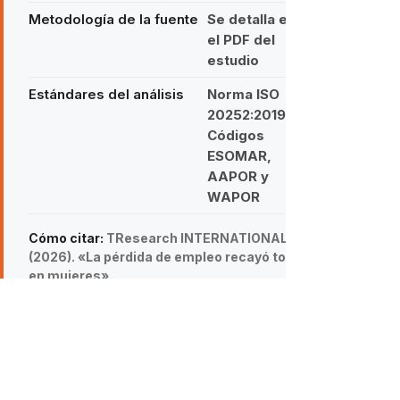
Metodología de la fuente
Se detalla en
el PDF del
estudio
Estándares del análisis
Norma ISO
20252:2019 ·
Códigos
ESOMAR,
AAPOR y
WAPOR
Cómo citar:
TResearch INTERNATIONAL
(2026). «La pérdida de empleo recayó toda
en mujeres».
https://www.tresearch.mx/post/ocupacion-
y-desempleo-en-mexico
MÉXICO
ECONOMÍA
AMLO
POBREZA