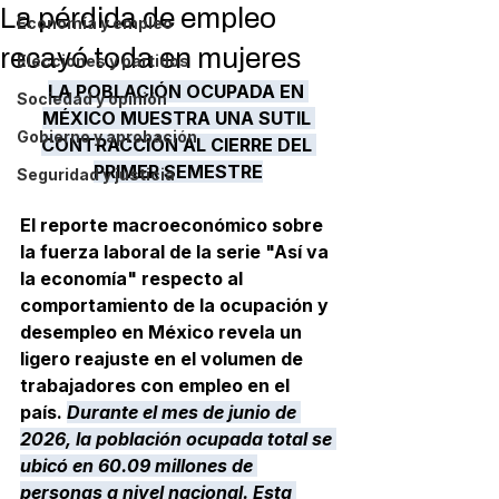
La pérdida de empleo
Economía y empleo
recayó toda en mujeres
Elecciones y partidos
LA POBLACIÓN OCUPADA EN 
Sociedad y opinión
MÉXICO MUESTRA UNA SUTIL 
Gobierno y aprobación
CONTRACCIÓN AL CIERRE DEL 
PRIMER SEMESTRE
Seguridad y justicia
El reporte macroeconómico sobre 
la fuerza laboral de la serie "Así va 
la economía" respecto al 
comportamiento de la 
ocupación y 
desempleo en México
 revela un 
ligero reajuste en el volumen de 
trabajadores con empleo en el 
país. 
Durante el mes de junio de 
2026, la población ocupada total se 
ubicó en 60.09 millones de 
personas a nivel nacional. Esta 