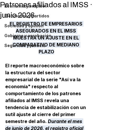
Patrones afiliados al IMSS ·
Economía y empleo
junio 2026
Elecciones y partidos
EL REGISTRO DE EMPRESARIOS 
Sociedad y opinión
ASEGURADOS EN EL IMSS 
Gobierno y aprobación
MUESTRA UN AJUSTE EN EL 
COMPARATIVO DE MEDIANO 
Seguridad y justicia
PLAZO
El reporte macroeconómico sobre 
la estructura del sector 
empresarial de la serie "Así va la 
economía" respecto al 
comportamiento de los 
patrones 
afiliados al IMSS
 revela una 
tendencia de estabilización con un 
sutil ajuste al cierre del primer 
semestre del año. 
Durante el mes 
de junio de 2026, el registro oficial 