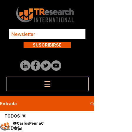
SUSCRIBIRSE
Entrada
TODOS
@CarlosPennaC
TODOS
15 jul