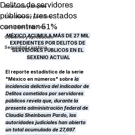
Delitos de servidores
Economía y empleo
públicos: tres estados
Elecciones y partidos
concentran 51%
Sociedad y opinión
MÉXICO ACUMULA MÁS DE 27 MIL 
Gobierno y aprobación
EXPEDIENTES POR DELITOS DE 
Seguridad y justicia
SERVIDORES PÚBLICOS EN EL 
SEXENIO ACTUAL
El reporte estadístico de la serie 
"México en números" sobre 
la 
incidencia delictiva del indicador de 
Delitos cometidos por servidores 
públicos
 revela que, durante la 
presente administración federal de 
Claudia Sheinbaum Pardo, las 
autoridades judiciales han abierto 
un total acumulado de 27,697 