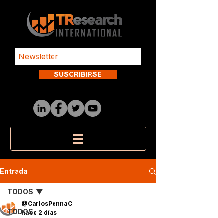
SUSCRIBIRSE
Entrada
TODOS
@CarlosPennaC
TODOS
hace 2 días