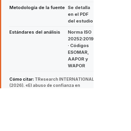
Metodología de la fuente
Se detalla
en el PDF
del estudio
Estándares del análisis
Norma ISO
20252:2019
· Códigos
ESOMAR,
AAPOR y
WAPOR
Cómo citar:
TResearch INTERNATIONAL
(2026). «El abuso de confianza en
México: Tendencias y estadísticas 2026
| TResearch International».
https://www.tresearch.mx/post/abusos-
de-confianza-en-mexico