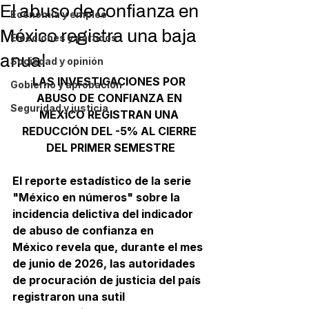
El abuso de confianza en
Economía y empleo
México registra una baja
Elecciones y partidos
anual
Sociedad y opinión
LAS INVESTIGACIONES POR 
Gobierno y aprobación
ABUSO DE CONFIANZA EN 
Seguridad y justicia
MÉXICO REGISTRAN UNA 
REDUCCIÓN DEL -5% AL CIERRE 
DEL PRIMER SEMESTRE
El reporte estadístico de la serie 
"México en números" sobre la 
incidencia delictiva del indicador 
de 
abuso de confianza en 
México
 revela que, durante el mes 
de junio de 2026, las autoridades 
de procuración de justicia del país 
registraron una sutil 