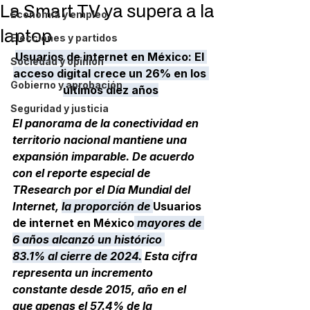
La Smart TV ya supera a la
Economía y empleo
laptop
Elecciones y partidos
Usuarios de internet en México: El 
Sociedad y opinión
acceso digital crece un 26% en los 
Gobierno y aprobación
últimos diez años
Seguridad y justicia
El panorama de la conectividad en 
territorio nacional mantiene una 
expansión imparable. De acuerdo 
con el reporte especial de 
TResearch
 por el 
Día Mundial del 
Internet
, 
la proporción de 
Usuarios 
de internet en México
 mayores de 
6 años alcanzó un histórico 
83.1%
 al cierre de 2024.
 Esta cifra 
representa un incremento 
constante desde 2015, año en el 
que apenas el 57.4% de la 