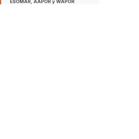
ESOMAR, AAPOR y WAPOR
Cómo citar:
TResearch
INTERNATIONAL (2026). «Robo a
bancos en México · mayo 2026».
https://www.tresearch.mx/post/robo-
a-bancos-en-mexico
ROBO BANCOS
Seguridad y justicia
Ver todo
Entradas relacionadas