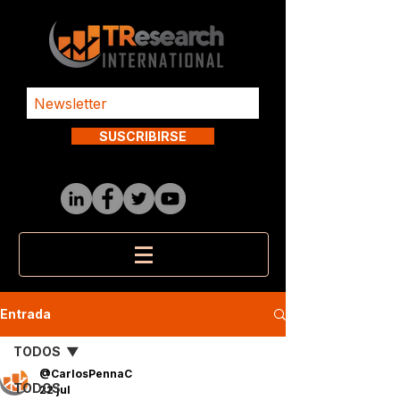
SUSCRIBIRSE
Entrada
TODOS
@CarlosPennaC
TODOS
22 jul