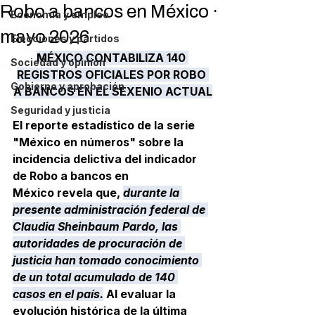
Robo a bancos en México ·
Economía y empleo
mayo 2026
Elecciones y partidos
MÉXICO CONTABILIZA 140 
Sociedad y opinión
REGISTROS OFICIALES POR ROBO 
Gobierno y aprobación
A BANCOS EN EL SEXENIO ACTUAL
Seguridad y justicia
El reporte estadístico de la serie 
"México en números" sobre la 
incidencia delictiva del indicador 
de 
Robo a bancos en 
México
 revela que, 
durante la 
presente administración federal de 
Claudia Sheinbaum Pardo, las 
autoridades de procuración de 
justicia han tomado conocimiento 
de un total acumulado de 140 
casos en el país.
 Al evaluar la 
evolución histórica de la última 