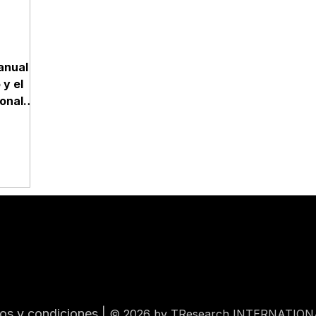
anual
 y el
sonal
ados.
os y condiciones
|
© 2026 by TResearch INTERNATION