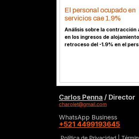
El personal ocupado en
servicios cae 1.9%
Análisis sobre la contracción 
en los ingresos de alojamiento
retroceso del -1.9% en el per
ocupado de los servicios priv
Carlos Penna
/ Director
charolet@gmail.com
WhatsApp Business
+521 4499193645
Política de Privacidad |
Términ