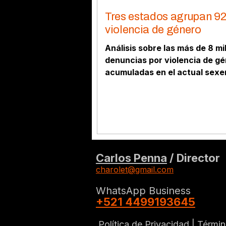
Tres estados agrupan 9
violencia de género
Análisis sobre las más de 8 mi
denuncias por violencia de g
acumuladas en el actual sexen
mapa de concentración donde
estados agrupan el 92% de lo
casos.
Carlos Penna
/ Director
charolet@gmail.com
WhatsApp Business
+521 4499193645
Política de Privacidad |
Términ