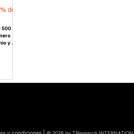
2% de
l 500
énero
io y el
 tres
s
os y condiciones
|
© 2026 by TResearch INTERNATION