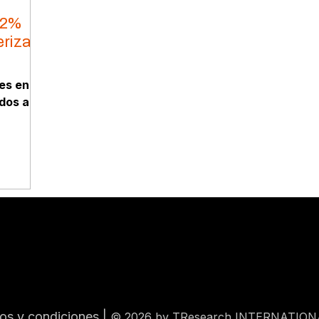
72%
erizas
es en
dos al
os y condiciones
|
© 2026 by TResearch INTERNATION