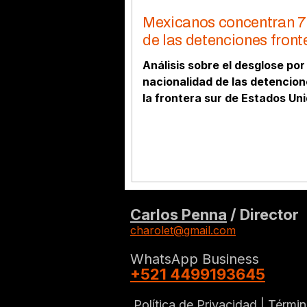
Mexicanos concentran 
de las detenciones front
Análisis sobre el desglose por
nacionalidad de las detencion
la frontera sur de Estados Uni
cierre del primer semestre,
evaluando el dominio del flujo
migratorio mexicano.
Carlos Penna
/ Director
charolet@gmail.com
WhatsApp Business
+521 4499193645
Política de Privacidad |
Términ