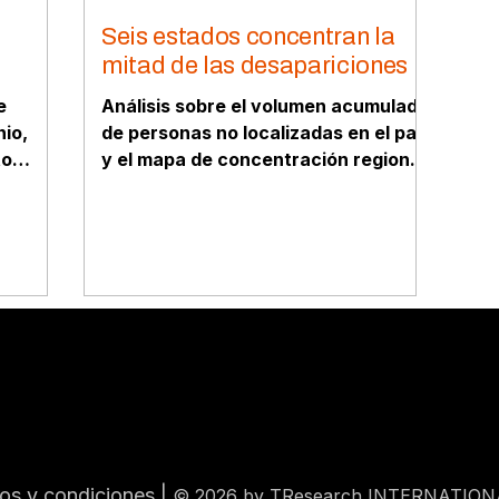
Seis estados concentran la
mitad de las desapariciones
e
Análisis sobre el volumen acumulado
nio,
de personas no localizadas en el país
to
y el mapa de concentración regional
ón del
donde seis estados agrupan casi la
mitad de los casos del sexenio.
os y condiciones
|
© 2026 by TResearch INTERNATION