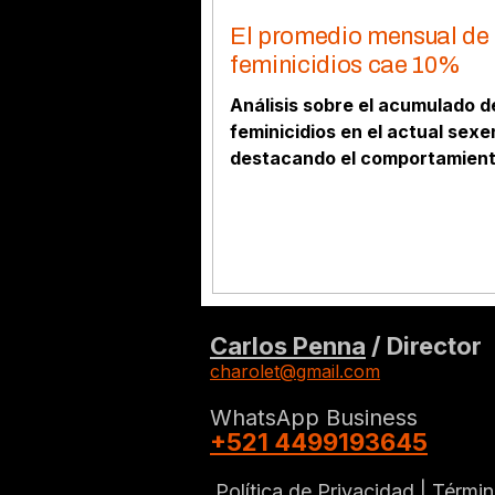
El promedio mensual de
feminicidios cae 10%
Análisis sobre el acumulado d
feminicidios en el actual sexe
destacando el comportamien
mensual de 2026 y la reducci
10% en el promedio de casos.
Carlos Penna
/ Director
charolet@gmail.com
WhatsApp Business
+521 4499193645
Política de Privacidad |
Términ