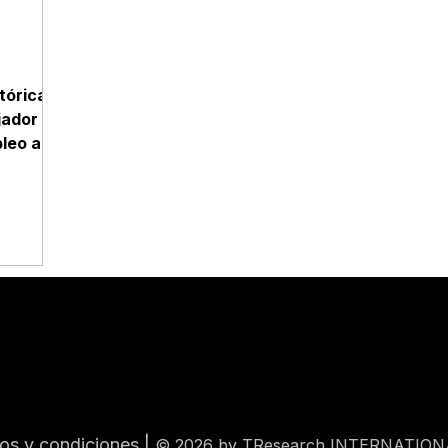
stórica
jador
leo al
sde
os y condiciones
|
© 2026 by TResearch INTERNATION