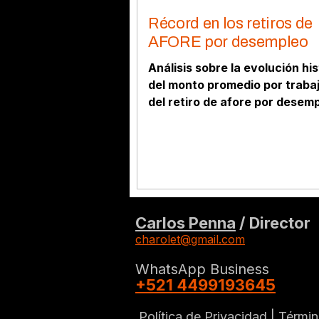
Récord en los retiros de
AFORE por desempleo
Análisis sobre la evolución hi
del monto promedio por traba
del retiro de afore por desemp
cierre del primer semestre,
evaluando su crecimiento de
2015.
Carlos Penna
/ Director
charolet@gmail.com
WhatsApp Business
+521 4499193645
Política de Privacidad |
Términ