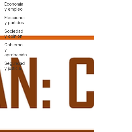
Economía
y empleo
Elecciones
y partidos
Sociedad
y opinión
Gobierno
y
aprobación
Seguridad
y justicia