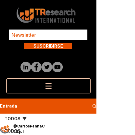
SUSCRIBIRSE
Entrada
TODOS
@CarlosPennaC
TODOS
28 jul