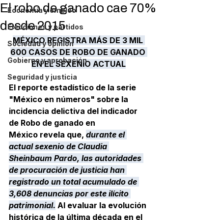
El robo de ganado cae 70%
Economía y empleo
desde 2015
Elecciones y partidos
MÉXICO REGISTRA MÁS DE 3 MIL 
Sociedad y opinión
600 CASOS DE ROBO DE GANADO 
Gobierno y aprobación
EN EL SEXENIO ACTUAL
Seguridad y justicia
El reporte estadístico de la serie 
"México en números" sobre la 
incidencia delictiva del indicador 
de 
Robo de ganado en 
México
 revela que, 
durante el 
actual sexenio de Claudia 
Sheinbaum Pardo, las autoridades 
de procuración de justicia han 
registrado un total acumulado de 
3,608 denuncias por este ilícito 
patrimonial.
 Al evaluar la evolución 
histórica de la última década en el 