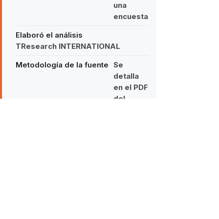
una
encuesta
Elaboró el análisis
TResearch INTERNATIONAL
Metodología de la fuente
Se
detalla
en el PDF
del
estudio
Estándares del análisis
Norma ISO 20252:2019 · Códigos
ESOMAR, AAPOR y WAPOR
Cómo citar:
TResearch
INTERNATIONAL (2026). «El robo de
ganado cae 70% desde 2015».
https://www.tresearch.mx/post/robo-
de-ganado-en-mexico